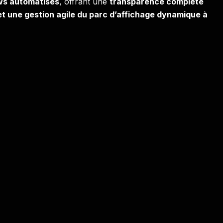
ws automatisés
, offrant une
transparence complète
et une gestion agile du parc d’affichage dynamique à