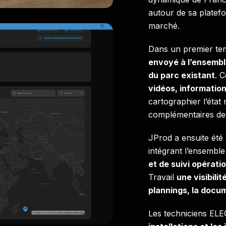
autour de sa plate
marché.
Dans un premier te
envoyé à l’ensemb
du parc existant
. C
vidéos, information
cartographier l’état r
complémentaires de
JProd a ensuite été
intégrant l’ensembl
et de suivi opérati
Travail
une visibili
plannings, la docu
Les techniciens EL