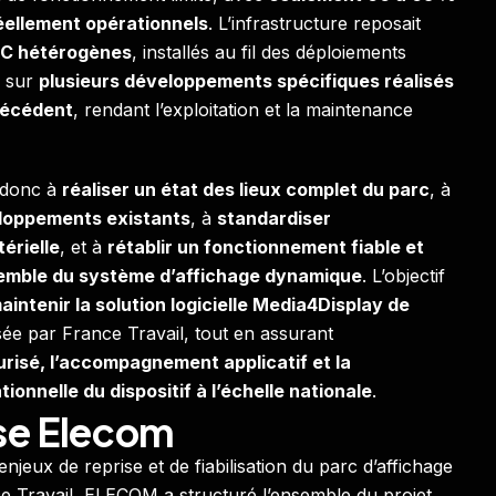
ellement opérationnels
. L’infrastructure reposait
C hétérogènes
, installés au fil des déploiements
e sur
plusieurs développements spécifiques réalisés
précédent
, rendant l’exploitation et la maintenance
t donc à
réaliser un état des lieux complet du parc
, à
eloppements existants
, à
standardiser
térielle
, et à
rétablir un fonctionnement fiable et
emble du système d’affichage dynamique
. L’objectif
aintenir la solution logicielle Media4Display de
lisée par France Travail, tout en assurant
risé, l’accompagnement applicatif et la
onnelle du dispositif à l’échelle nationale
.
se Elecom
jeux de reprise et de fiabilisation du parc d’affichage
 Travail, ELECOM a structuré l’ensemble du projet