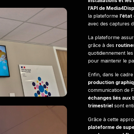
installations et les
l’API de Media4Disp
la plateforme
l’éta
avec des captures d
La plateforme assu
grâce à des
routine
quotidiennement les
pour maintenir le pa
Enfin, dans le ca
production graphiq
communication de F
échanges liés aux b
trimestriel
sont ent
Grâce à cette appr
plateforme de super