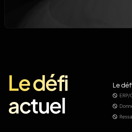
Le défi
Le déf
actuel
ERP/C
Donné
Ressai