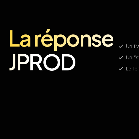
La réponse
Un fr
JPROD
Un “s
Le li